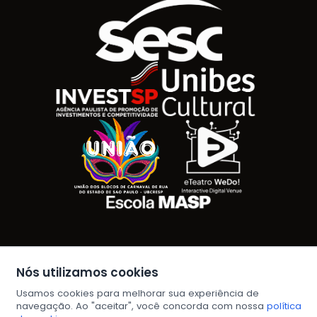
Logotipo SESC
Logotipo Invest SP
Unibes
União dos Blocos de Carnaval de Rua do Estad
ETeatro WeDo! Interactive 
Masp Escola
Nós utilizamos cookies
Configurar Cookies
Política de cookies
Política de Privacidade
Perguntas frequentes
Usamos cookies para melhorar sua experiência de
Termos de uso
navegação. Ao "aceitar", você concorda com nossa
política