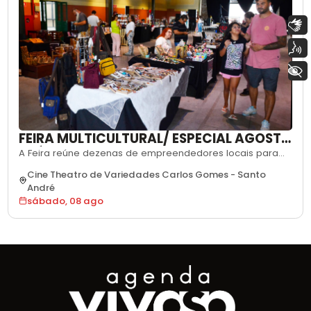
Libras
Voz
+ Acessibilidade
FEIRA MULTICULTURAL/ ESPECIAL AGOSTO
LILÁS
A Feira reúne dezenas de empreendedores locais para
comercializar artesanatos, vestuários, brechós artes
Cine Theatro de Variedades Carlos Gomes
-
Santo
plásticas e gastronomia. EDIÇÃO ESPECIAL ALUSIVA AO
André
AGOSTO LILÁS
sábado, 08 ago