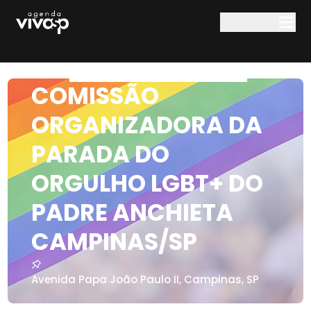
Pular para o conteúdo principal
COMISSÃO
ORGANIZADORA DA
PARADA DO
ORGULHO LGBT+ DO
PADRE ANCHIETA
CAMPINAS/SP
Avenida Papa João Paulo II
,
Campinas
,
SP