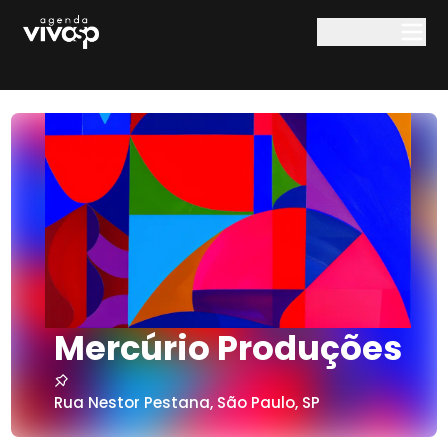
Pular para o conteúdo principal
Mercúrio Produções
Rua Nestor Pestana
,
São Paulo
,
SP