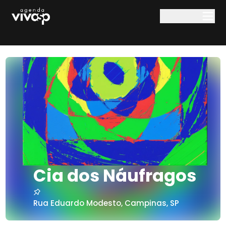
Pular para o conteúdo principal
Cia dos Náufragos
Rua Eduardo Modesto
,
Campinas
,
SP