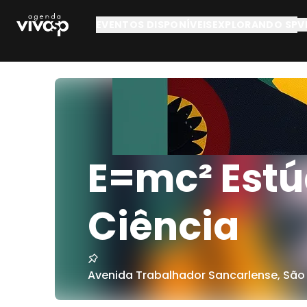
Pular para o conteúdo principal
EVENTOS DISPONÍVEIS
EXPLORANDO SP
V
E=mc² Estú
Ciência
Avenida Trabalhador Sancarlense
,
São