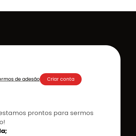
ermos de adesão
Criar conta
estamos prontos para sermos
o!
a;