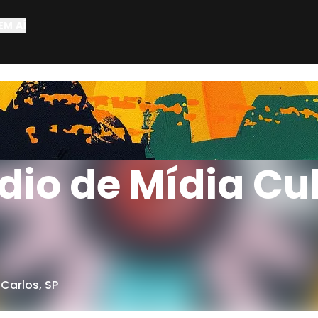
EM AÍ
dio de Mídia Cul
 Carlos
,
SP