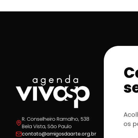
C
s
Acol
R. Conselheiro Ramalho, 538
os p
Bela Vista, São Paulo
contato@amigosdaarte.org.br