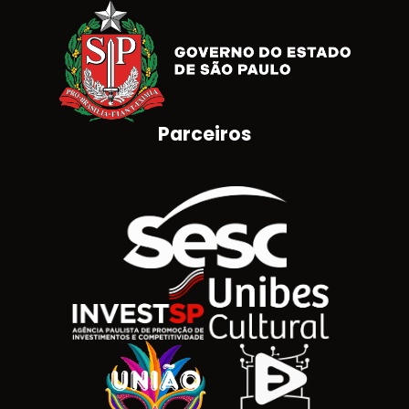
Parceiros
Brasão do Estado de São Paulo
Logotipo SESC
Logotipo Invest SP
Unibes