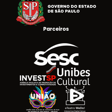
Parceiros
Brasão do Estado de São Paulo
Logotipo SESC
Logotipo Invest SP
Unibes