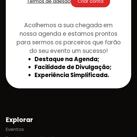
Termos de adesão
Criar conta
Acolhemos a sua chegada em
nossa agenda e estamos prontos
para sermos os parceiros que farão
do seu evento um sucesso!
Destaque na Agenda;
Facilidade de Divulgação;
Experiência Simplificada.
Explorar
Mapa do site
Eventos