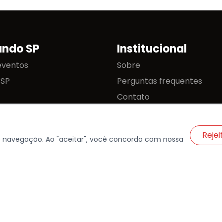
ando SP
Institucional
eventos
Sobre
 SP
Perguntas frequentes
Contato
Problemas ou Feedback
Rejei
e navegação. Ao "aceitar", você concorda com nossa