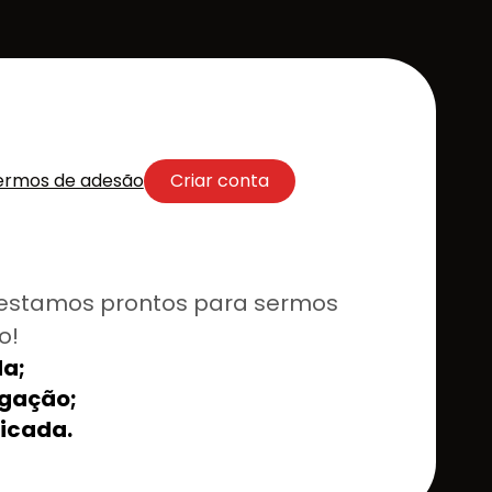
ermos de adesão
Criar conta
estamos prontos para sermos
o!
a;
lgação;
ficada.