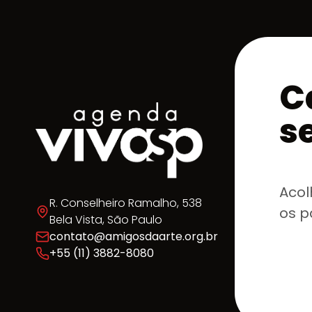
C
s
Acol
R. Conselheiro Ramalho, 538
os p
Bela Vista, São Paulo
contato@amigosdaarte.org.br
+55 (11) 3882-8080