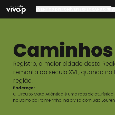
Pular para o conteúdo principal
EVENTOS DISPONÍVEIS
EXPLORANDO SP
V
Caminhos 
Registro, a maior cidade desta Regi
remonta ao século XVII, quando na
região.
Endereço:
O Circuito Mata Atlântica é uma rota cicloturísti
no Bairro da Palmeirinha, na divisa com São Louren