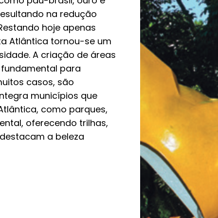
 como pau-brasil, ouro e
 resultando na redução
. Restando hoje apenas
ata Atlântica tornou-se um
sidade. A criação de áreas
i fundamental para
muitos casos, são
 integra municípios que
tlântica, como parques,
ntal, oferecendo trilhas,
e destacam a beleza