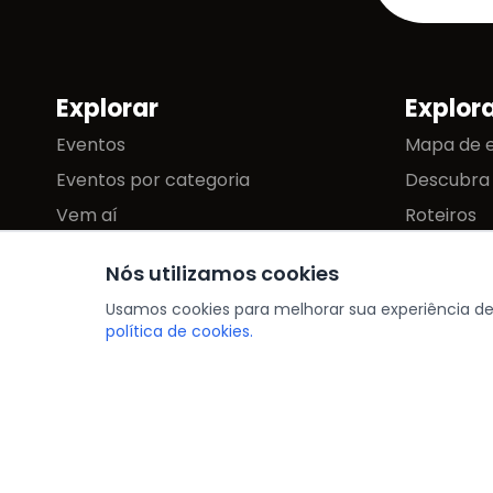
Explorar
Explor
Mapa do site
Eventos
Mapa de 
Eventos por categoria
Descubra
Vem aí
Roteiros
Buscar com IA
Nós utilizamos cookies
Usamos cookies para melhorar sua experiência d
política de cookies.