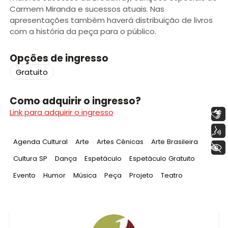
Carmem Miranda e sucessos atuais. Nas
apresentações também haverá distribuição de livros
com a história da peça para o público.
Opções de ingresso
Gratuito
Como adquirir o ingresso?
Link para adquirir o ingresso
Libras
Voz
Tag
:
Tag
:
Tag
:
Tag
:
Agenda Cultural
Arte
Artes Cênicas
Arte Brasileira
+ Acessibilidade
Tag
:
Tag
:
Tag
:
Tag
:
Cultura SP
Dança
Espetáculo
Espetáculo Gratuito
Tag
:
Tag
:
Tag
:
Tag
:
Tag
:
Tag
:
Evento
Humor
Música
Peça
Projeto
Teatro