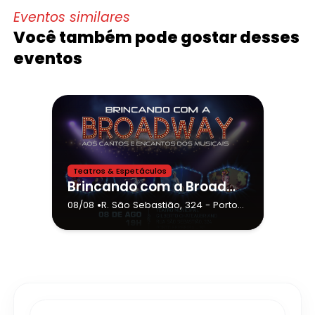
Eventos similares
Você também pode gostar desses
eventos
Teatros & Espetáculos
Brincando com a Broadway
•
08/08
R. São Sebastião, 324
- Porto
Ferreira