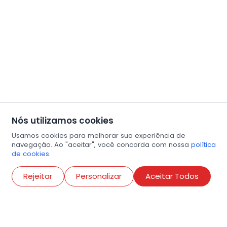
Nós utilizamos cookies
Usamos cookies para melhorar sua experiência de
navegação. Ao "aceitar", você concorda com nossa
política
de cookies.
Abri
Rejeitar
Personalizar
Aceitar Todos