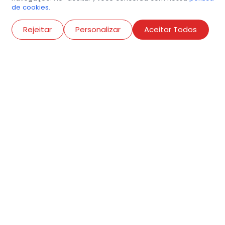
de cookies.
Abri
Rejeitar
Personalizar
Aceitar Todos
R. Conselheiro Ramalho, 538
Bela Vista, São Paulo
contato@amigosdaarte.org.br
+55 (11) 3882-8080
Cadastre aqui o seu
evento.