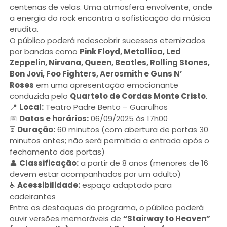
centenas de velas. Uma atmosfera envolvente, onde
a energia do rock encontra a sofisticação da música
erudita.
O público poderá redescobrir sucessos eternizados
por bandas como
Pink Floyd, Metallica, Led
Zeppelin, Nirvana, Queen, Beatles, Rolling Stones,
Bon Jovi, Foo Fighters, Aerosmith e Guns N’
Roses
em uma apresentação emocionante
conduzida pelo
Quarteto de Cordas Monte Cristo
.
📍
Local:
Teatro Padre Bento – Guarulhos
📅
Datas e horários:
06/09/2025 às 17h00
⏳
Duração:
60 minutos (com abertura de portas 30
minutos antes; não será permitida a entrada após o
fechamento das portas)
👤
Classificação:
a partir de 8 anos (menores de 16
devem estar acompanhados por um adulto)
♿
Acessibilidade:
espaço adaptado para
cadeirantes
Entre os destaques do programa, o público poderá
ouvir versões memoráveis de
“Stairway to Heaven”