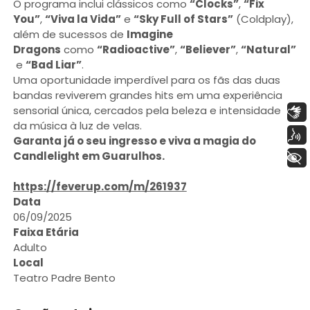
O programa inclui clássicos como
“Clocks”
,
“Fix
You”
,
“Viva la Vida”
e
“Sky Full of Stars”
(Coldplay),
além de sucessos de
Imagine
Dragons
como
“Radioactive”
,
“Believer”
,
“Natural”
e
“Bad Liar”
.
Uma oportunidade imperdível para os fãs das duas
bandas reviverem grandes hits em uma experiência
sensorial única, cercados pela beleza e intensidade
Libras
da música à luz de velas.
Voz
Garanta já o seu ingresso e viva a magia do
Candlelight em Guarulhos.
+ Acessibilidade
https://feverup.com/m/261937
Data
06/09/2025
Faixa Etária
Adulto
Local
Teatro Padre Bento