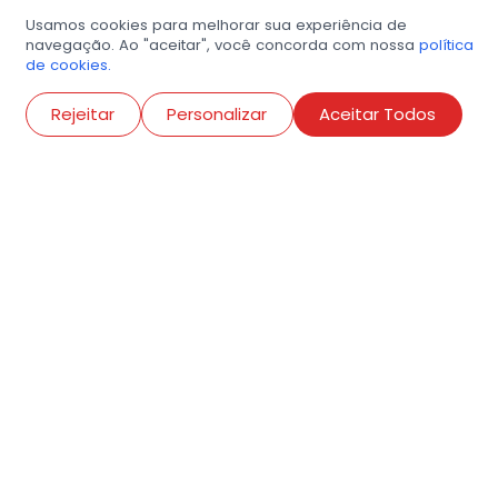
Usamos cookies para melhorar sua experiência de
navegação. Ao "aceitar", você concorda com nossa
política
de cookies.
Abri
Rejeitar
Personalizar
Aceitar Todos
R. Conselheiro Ramalho, 538
Bela Vista, São Paulo
contato@amigosdaarte.org.br
+55 (11) 3882-8080
Cadastre aqui o seu