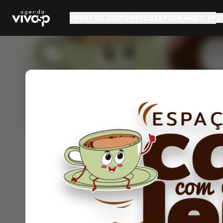
Pular para o conteúdo principal
EVENTOS DISPONÍVEIS
EXPLORANDO SP
V