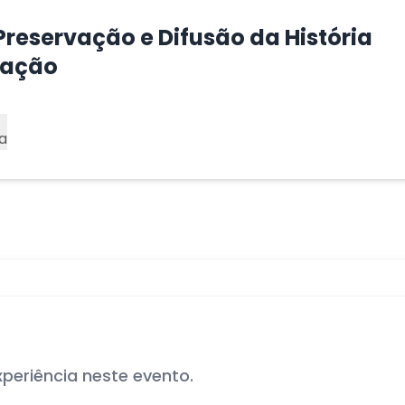
e Preservação e Difusão da História
ração
a
xperiência neste evento.