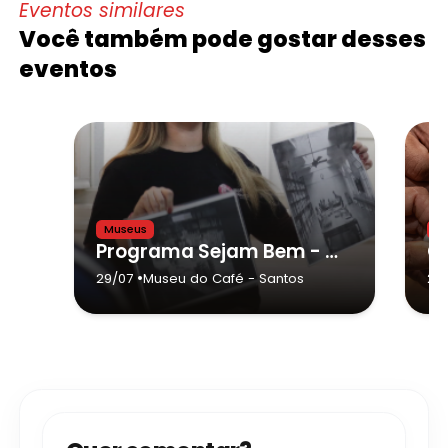
Eventos similares
Você também pode gostar desses
eventos
Museus
M
Programa Sejam Bem - Vindos | Bagagem do Saber
•
29/07
Museu do Café
- Santos
29