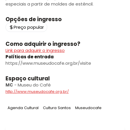
especiais a partir de moldes de estêncil.
Opções de ingresso
Preço popular
Como adquirir o ingresso?
Link para adquirir o ingresso
Políticas de entrada
https://www.museudocafe.org.br/visite
Espaço cultural
MC
-
Museu do Café
http://www.museudocafe.org.br/
Tag
:
Tag
:
Tag
:
Agenda Cultural
Cultura Santos
Museudocafe