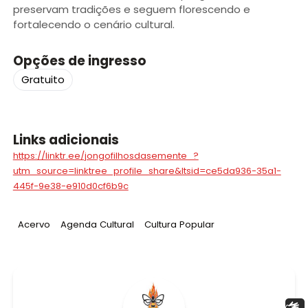
preservam tradições e seguem florescendo e
fortalecendo o cenário cultural.
Opções de ingresso
Gratuito
Links adicionais
https://linktr.ee/jongofilhosdasemente_?
utm_source=linktree_profile_share&ltsid=ce5da936-35a1-
445f-9e38-e910d0cf6b9c
Tag
:
Tag
:
Tag
:
Acervo
Agenda Cultural
Cultura Popular
Libras