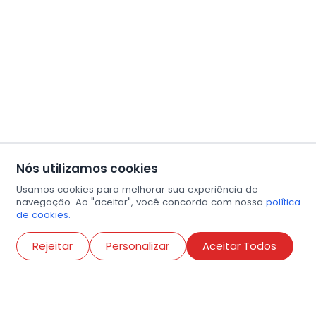
Nós utilizamos cookies
Usamos cookies para melhorar sua experiência de
navegação. Ao "aceitar", você concorda com nossa
política
de cookies.
Abri
Rejeitar
Personalizar
Aceitar Todos