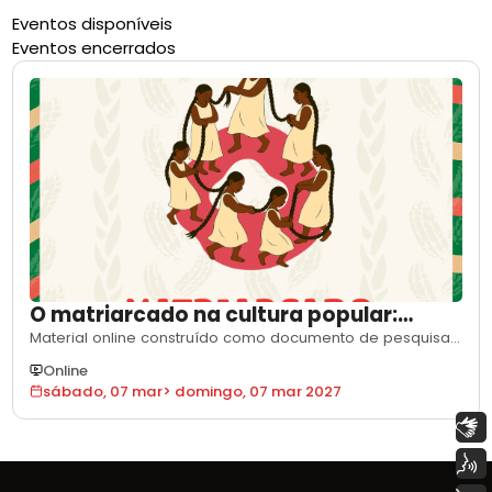
Eventos disponíveis
Eventos encerrados
O matriarcado na cultura popular:
lideranças femininas
Material online construído como documento de pesquisa
e ferramenta de apoio a oficinas culturais. Reúne e
Online
visibiliza lideranças da cultura popular do interior,
sábado, 07 mar
>
domingo, 07 mar 2027
evidenciando mulheres que guardam saberes, preservam
tradições e seguem florescendo e fortalecendo o cenário
Libras
cultural.
Voz