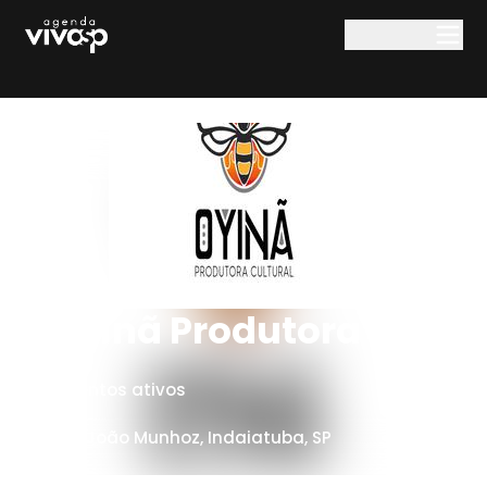
Pular para o conteúdo principal
Oyinã Produtora
1
eventos ativos
Rua João Munhoz
,
Indaiatuba
,
SP