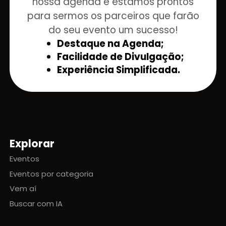
nossa agenda e estamos prontos
para sermos os parceiros que farão
do seu evento um sucesso!
Destaque na Agenda;
Facilidade de Divulgação;
Experiência Simplificada.
Explorar
Mapa do site
Eventos
Eventos por categoria
Vem aí
Buscar com IA