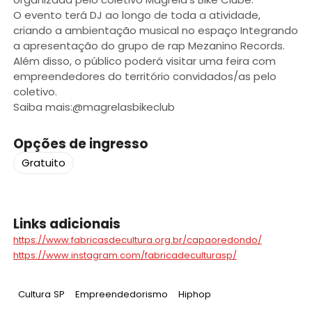
O evento terá DJ ao longo de toda a atividade,
criando a ambientação musical no espaço Integrando
a apresentação do grupo de rap Mezanino Records.
Além disso, o público poderá visitar uma feira com
empreendedores do território convidados/as pelo
coletivo.
Saiba mais:@magrelasbikeclub
Opções de ingresso
Gratuito
Links adicionais
https://www.fabricasdecultura.org.br/capaoredondo/
https://www.instagram.com/fabricadeculturasp/
Tag
:
Tag
:
Tag
:
Cultura SP
Empreendedorismo
Hiphop