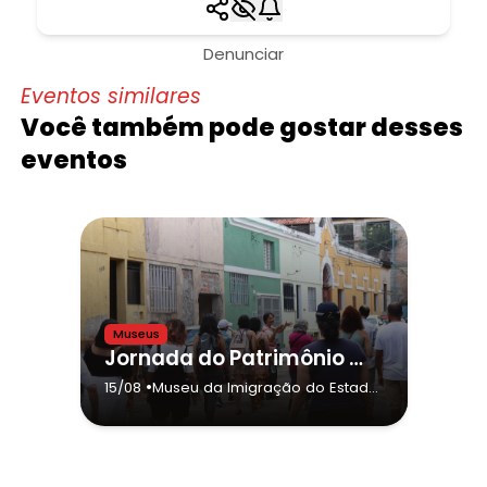
Denunciar
Eventos similares
Você também pode gostar desses
eventos
Museus
Jornada do Patrimônio | Caminhada Histórica na Mooca
•
15/08
Museu da Imigração do Estado
de São Paulo
- São Paulo