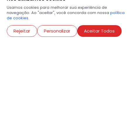
Usamos cookies para melhorar sua experiência de
navegação. Ao "aceitar", você concorda com nossa
política
de cookies.
Ab
Rejeitar
Personalizar
Aceitar Todos
R. Conselheiro Ramalho, 538
Bela Vista, São Paulo
contato@amigosdaarte.org.br
+55 (11) 3882-8080
Cadastre aqui o seu
evento.
Termos de adesão
Criar conta