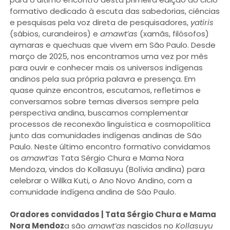
formativo dedicado à escuta das sabedorias, ciências
e pesquisas pela voz direta de pesquisadores,
yatiris
(sábios, curandeiros) e
amawt’as
(xamãs, filósofos)
aymaras e quechuas que vivem em São Paulo. Desde
março de 2025, nos encontramos uma vez por mês
para ouvir e conhecer mais os universos indígenas
andinos pela sua própria palavra e presença. Em
quase quinze encontros, escutamos, refletimos e
conversamos sobre temas diversos sempre pela
perspectiva andina, buscamos complementar
processos de reconexão linguística e cosmopolítica
junto das comunidades indígenas andinas de São
Paulo. Neste último encontro formativo convidamos
os
amawt’as
Tata Sérgio Chura e Mama Nora
Mendoza, vindos do Kollasuyu (Bolívia andina) para
celebrar o Willka Kuti, o Ano Novo Andino, com a
comunidade indígena andina de São Paulo.
Oradores convidados | Tata Sérgio Chura e Mama
Nora Mendoz
a são
amawt’as
nascidos no
Kollasuyu