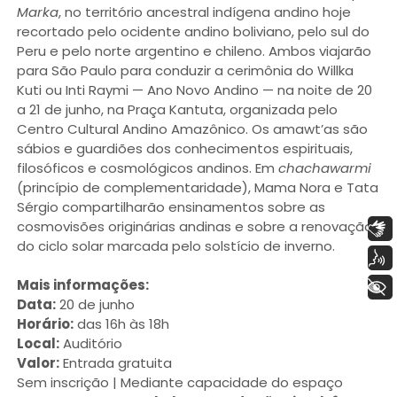
Marka
, no território ancestral indígena andino hoje
recortado pelo ocidente andino boliviano, pelo sul do
Peru e pelo norte argentino e chileno. Ambos viajarão
para São Paulo para conduzir a cerimônia do Willka
Kuti ou Inti Raymi — Ano Novo Andino — na noite de 20
a 21 de junho, na Praça Kantuta, organizada pelo
Centro Cultural Andino Amazônico. Os amawt’as são
sábios e guardiões dos conhecimentos espirituais,
filosóficos e cosmológicos andinos. Em
chachawarmi
(princípio de complementaridade), Mama Nora e Tata
Sérgio compartilharão ensinamentos sobre as
cosmovisões originárias andinas e sobre a renovação
Libras
do ciclo solar marcada pelo solstício de inverno.
Voz
Mais informações:
+ Acessibilidade
Data:
20 de junho
Horário:
das 16h às 18h
Local:
Auditório
Valor:
Entrada gratuita
Sem inscrição | Mediante capacidade do espaço