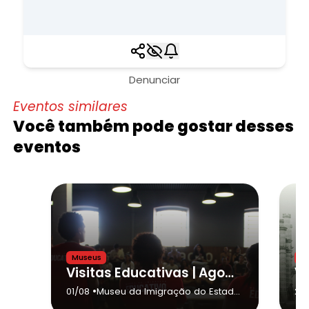
Denunciar
Eventos similares
Você também pode gostar desses
eventos
Museus
M
Visitas Educativas | Agosto 2026
•
01/08
Museu da Imigração do Estado
29
de São Paulo
- São Paulo