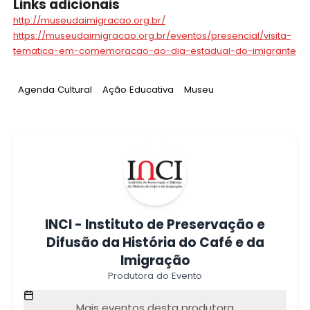
Links adicionais
http://museudaimigracao.org.br/
https://museudaimigracao.org.br/eventos/presencial/visita-
tematica-em-comemoracao-ao-dia-estadual-do-imigrante
Tag
:
Tag
:
Tag
:
Agenda Cultural
Ação Educativa
Museu
INCI - Instituto de Preservação e
Difusão da História do Café e da
Imigração
Produtora do Evento
Mais eventos desta produtora