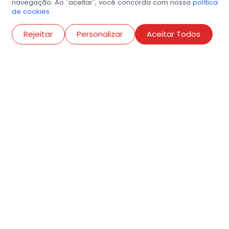
navegação. Ao "aceitar", você concorda com nossa
política
de cookies.
Abri
Rejeitar
Personalizar
Aceitar Todos
R. Conselheiro Ramalho, 538
Bela Vista, São Paulo
contato@amigosdaarte.org.br
+55 (11) 3882-8080
Cadastre aqui o seu
evento.