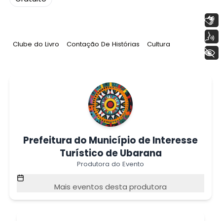
Libras
Voz
Tag
:
Tag
:
Tag
:
Clube do Livro
Contação De Histórias
Cultura
+ Acessibilidade
Prefeitura do Município de Interesse
Turístico de Ubarana
Produtora do Evento
Mais eventos desta produtora