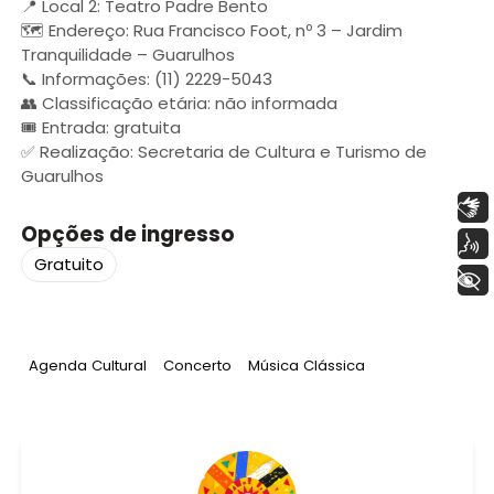
📍 Local 2: Teatro Padre Bento
🗺️ Endereço: Rua Francisco Foot, nº 3 – Jardim
Tranquilidade – Guarulhos
📞 Informações: (11) 2229-5043
👥 Classificação etária: não informada
🎟️ Entrada: gratuita
✅ Realização: Secretaria de Cultura e Turismo de
Guarulhos
Libras
Opções de ingresso
Voz
Gratuito
+ Acessibilidade
Tag
:
Tag
:
Tag
:
Agenda Cultural
Concerto
Música Clássica