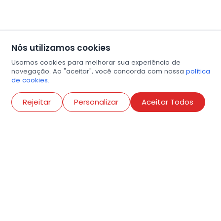
Nós utilizamos cookies
Usamos cookies para melhorar sua experiência de
navegação. Ao "aceitar", você concorda com nossa
política
de cookies.
Abri
Rejeitar
Personalizar
Aceitar Todos
R. Conselheiro Ramalho, 538
Bela Vista, São Paulo