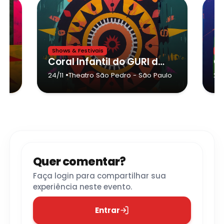
Shows & Festivais
Sh
I
Coral Infantil do GURI de São Paulo no Theatro São Pedro
•
ulo
24/11
Theatro São Pedro
- São Paulo
24
Quer comentar?
Faça login para compartilhar sua
experiência neste evento.
Entrar