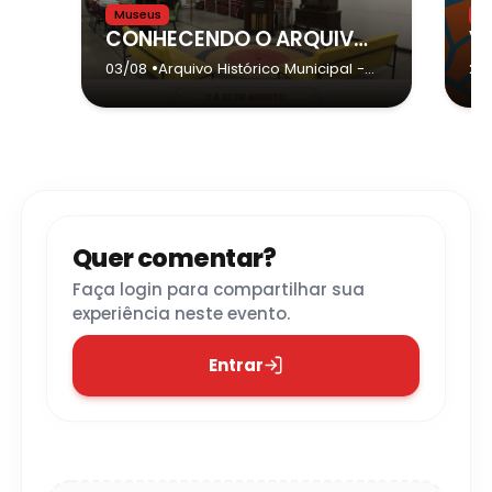
Museus
M
CONHECENDO O ARQUIVO HISTÓRICO MUNICIPAL ARACI BORGES DIAS MARTINS
•
03/08
Arquivo Histórico Municipal
-
29
Guarulhos
Quer comentar?
Faça login para compartilhar sua
experiência neste evento.
Entrar