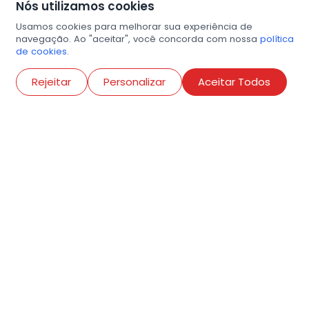
Nós utilizamos cookies
Usamos cookies para melhorar sua experiência de
navegação. Ao "aceitar", você concorda com nossa
política
de cookies.
Abri
Rejeitar
Personalizar
Aceitar Todos
R. Conselheiro Ramalho, 538
Bela Vista, São Paulo
contato@amigosdaarte.org.br
+55 (11) 3882-8080