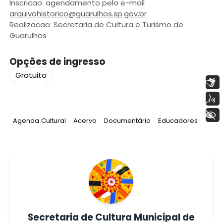
Inscricao: agendamento pelo e-mail
arquivohistorico@guarulhos.sp.gov.br
Realizacao: Secretaria de Cultura e Turismo de
Guarulhos
Opções de ingresso
Gratuito
Libras
Voz
+ Acessibilidade
Tag
:
Tag
:
Tag
:
Tag
:
Agenda Cultural
Acervo
Documentário
Educadores
Secretaria de Cultura Municipal de