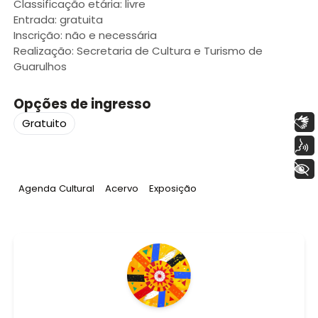
Classificação etária: livre
Entrada: gratuita
Inscrição: não e necessária
Realização: Secretaria de Cultura e Turismo de
Guarulhos
Opções de ingresso
Libras
Gratuito
Voz
+ Acessibilidade
Tag
:
Tag
:
Tag
:
Agenda Cultural
Acervo
Exposição