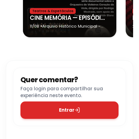
Teatros & Espetáculos
E
CINE MEMÓRIA — EPISÓDIO 1: A HISTÓRIA DA ORQUESTRA DE VIOLEIROS CORAÇÃO DA VIOLA
•
11/08
Arquivo Histórico Municipal
-
21/
Guarulhos
Quer comentar?
Faça login para compartilhar sua
experiência neste evento.
Entrar