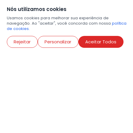
Nós utilizamos cookies
Usamos cookies para melhorar sua experiência de
navegação. Ao "aceitar", você concorda com nossa
política
de cookies.
Abri
Rejeitar
Personalizar
Aceitar Todos
R. Conselheiro Ramalho, 538
Bela Vista, São Paulo
contato@amigosdaarte.org.br
+55 (11) 3882-8080