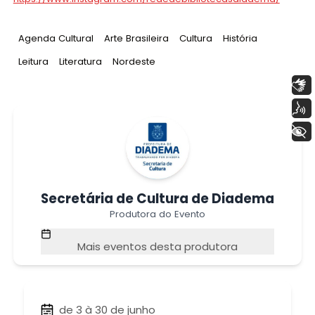
Tag
:
Tag
:
Tag
:
Tag
:
Agenda Cultural
Arte Brasileira
Cultura
História
Tag
:
Tag
:
Tag
:
Leitura
Literatura
Nordeste
Libras
Voz
+ Acessibilidade
Secretária de Cultura de Diadema
Produtora do Evento
Mais eventos desta produtora
de 3 à 30 de junho