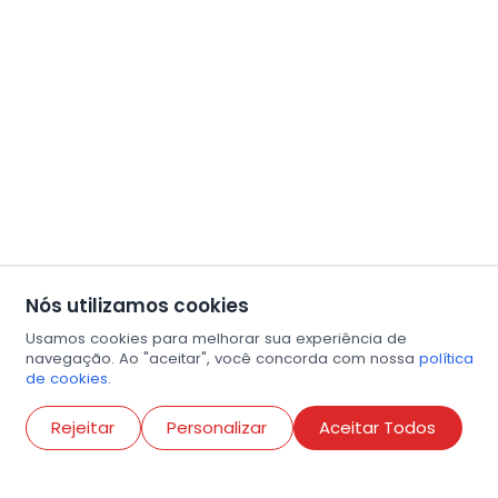
Nós utilizamos cookies
Usamos cookies para melhorar sua experiência de
navegação. Ao "aceitar", você concorda com nossa
política
de cookies.
Abri
Rejeitar
Personalizar
Aceitar Todos