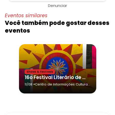
Denunciar
Eventos similares
Você também pode gostar desses
eventos
Shows & Festivais
16o Festival Literário de Votuporanga - Fliv 2026,Ouvi por aí - Cia Nuvem & Feijão
•
11/08
Centro de Informações Culturais
e Turísticas "Marão Abdo
Alfagali"
- Votuporanga