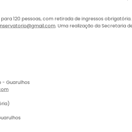
 para 120 pessoas, com retirada de ingressos obrigatória.
servatorio@gmail.com
. Uma realização da Secretaria d
o - Guarulhos
.com
ória)
Guarulhos