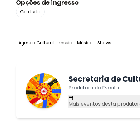
Opções de ingresso
Gratuito
Tag
:
Tag
:
Tag
:
Tag
:
Agenda Cultural
music
Música
Shows
Secretaria de Cul
Produtora do Evento
Mais eventos desta produtor