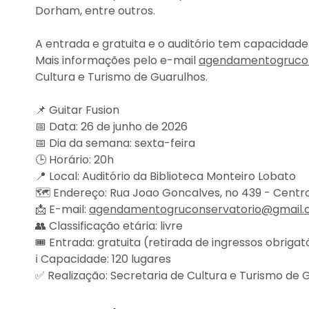
Dorham, entre outros.
A entrada e gratuita e o auditório tem capacidade
Mais informações pelo e-mail
agendamentogrucon
Cultura e Turismo de Guarulhos.
📌 Guitar Fusion
📅 Data: 26 de junho de 2026
📅 Dia da semana: sexta-feira
🕒 Horário: 20h
📍 Local: Auditório da Biblioteca Monteiro Lobato
🗺️ Endereço: Rua Joao Goncalves, no 439 - Centr
📩 E-mail:
agendamentogruconservatorio@gmail
👥 Classificação etária: livre
🎟️ Entrada: gratuita (retirada de ingressos obrigat
ℹ️ Capacidade: 120 lugares
✅ Realização: Secretaria de Cultura e Turismo de 