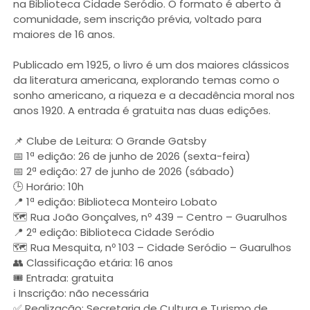
na Biblioteca Cidade Seródio. O formato é aberto à
comunidade, sem inscrição prévia, voltado para
maiores de 16 anos.
Publicado em 1925, o livro é um dos maiores clássicos
da literatura americana, explorando temas como o
sonho americano, a riqueza e a decadência moral nos
anos 1920. A entrada é gratuita nas duas edições.
📌 Clube de Leitura: O Grande Gatsby
📅 1ª edição: 26 de junho de 2026 (sexta-feira)
📅 2ª edição: 27 de junho de 2026 (sábado)
🕒 Horário: 10h
📍 1ª edição: Biblioteca Monteiro Lobato
🗺️ Rua João Gonçalves, nº 439 – Centro – Guarulhos
📍 2ª edição: Biblioteca Cidade Seródio
🗺️ Rua Mesquita, nº 103 – Cidade Seródio – Guarulhos
👥 Classificação etária: 16 anos
🎟️ Entrada: gratuita
ℹ️ Inscrição: não necessária
✅ Realização: Secretaria de Cultura e Turismo de