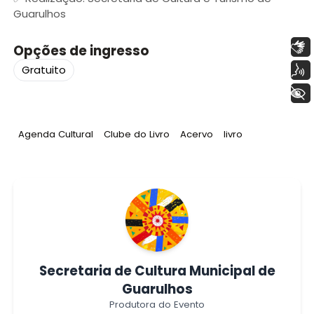
Guarulhos
Libras
Opções de ingresso
Voz
Gratuito
+ Acessibilidade
Tag
:
Tag
:
Tag
:
Tag
:
Agenda Cultural
Clube do Livro
Acervo
livro
Secretaria de Cultura Municipal de
Guarulhos
Produtora do Evento