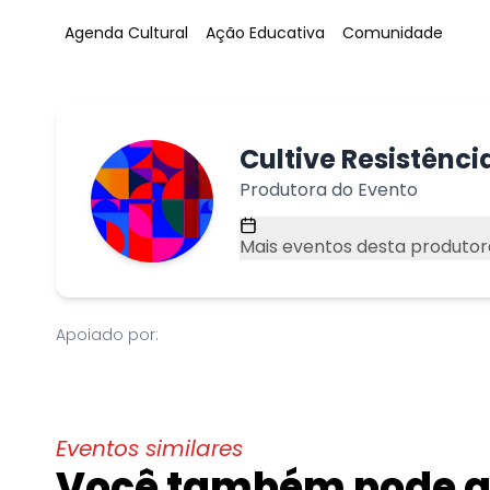
Tag
:
Tag
:
Tag
:
Agenda Cultural
Ação Educativa
Comunidade
Cultive Resistênci
Produtora do Evento
Mais eventos desta produtor
Apoiado por:
Eventos similares
Você também pode go