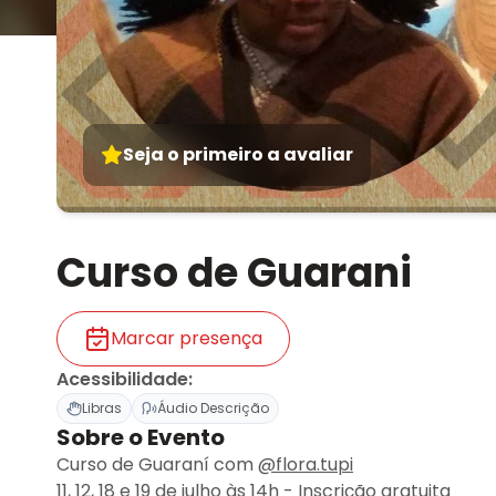
Seja o primeiro a avaliar
Curso de Guarani
Marcar presença
Acessibilidade
:
Libras
Áudio Descrição
Sobre o Evento
Curso de Guaraní com
@flora.tupi
11, 12, 18 e 19 de julho às 14h - Inscrição gratuita