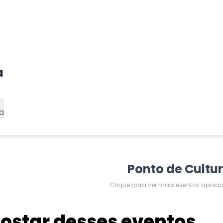
a
a
Ponto de Cultu
Clique para ver mais eventos apoia
star desses eventos