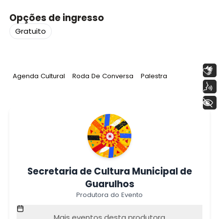
Opções de ingresso
Gratuito
Libras
Tag
:
Tag
:
Tag
:
Agenda Cultural
Roda De Conversa
Palestra
Voz
+ Acessibilidade
Secretaria de Cultura Municipal de
Guarulhos
Produtora do Evento
Mais eventos desta produtora