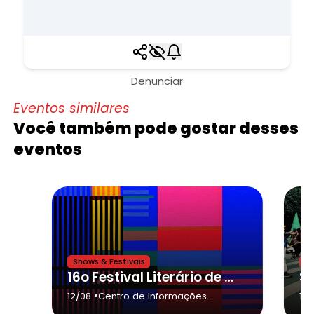
Denunciar
Eventos similares
Você também pode gostar desses
eventos
Shows & Festivais
M
16o Festival Literário de Votuporanga - Fliv 2026,Gisele Mirabai
•
12/08
Centro de Informações
10/
Culturais e Turísticas "Marão