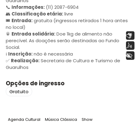
Guarulhos
📞
Informações:
(11) 2087-6904
👥
Classificação etária:
livre
🎟️
Entrada:
gratuita (ingressos retirados 1 hora antes
no local)
🥫
Entrada solidária:
Doe 1kg de alimento não
Libras
perecível. As doações serão destinadas ao Fundo
Voz
Social.
ℹ️
Inscrição:
não é necessária
+ Acessibilidade
✅
Realização:
Secretaria de Cultura e Turismo de
Guarulhos
Opções de ingresso
Gratuito
Tag
:
Tag
:
Tag
:
Agenda Cultural
Música Clássica
Show