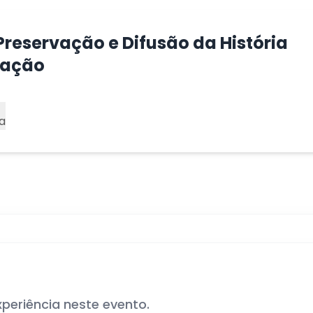
e Preservação e Difusão da História
ração
a
xperiência neste evento.