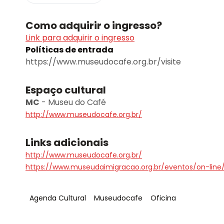
Como adquirir o ingresso?
Link para adquirir o ingresso
Políticas de entrada
https://www.museudocafe.org.br/visite
Espaço cultural
MC
-
Museu do Café
http://www.museudocafe.org.br/
Links adicionais
http://www.museudocafe.org.br/
https://www.museudaimigracao.org.br/eventos/on-lin
Tag
:
Tag
:
Tag
:
Agenda Cultural
Museudocafe
Oficina